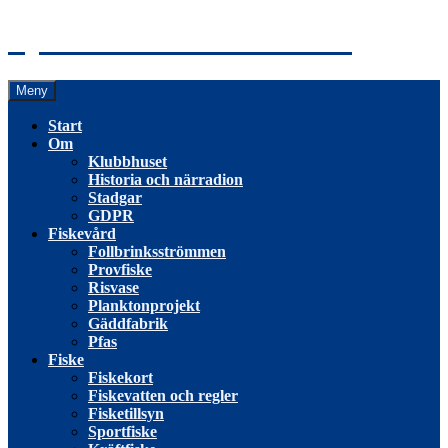
Hoppa
Tyresö Fiskevårdsförening
till
innehåll
Meny
Start
Om
Klubbhuset
Historia och närradion
Stadgar
GDPR
Fiskevård
Follbrinksströmmen
Provfiske
Risvase
Planktonprojekt
Gäddfabrik
Pfas
Fiske
Fiskekort
Fiskevatten och regler
Fisketillsyn
Sportfiske