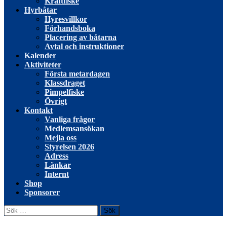
Kräftfiske
Hyrbåtar
Hyresvillkor
Förhandsboka
Placering av båtarna
Avtal och instruktioner
Kalender
Aktiviteter
Första metardagen
Klassdraget
Pimpelfiske
Övrigt
Kontakt
Vanliga frågor
Medlemsansökan
Mejla oss
Styrelsen 2026
Adress
Länkar
Internt
Shop
Sponsorer
Sök
efter: