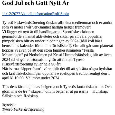
God Jul och Gott Nytt År
11/12/2023
Aktuell information
Rolf Stohr
Tyresö Fiskevårdsförening önskar alla sina medlemmar och er andra
som vi möter i vår verksamhet härliga helger framöver!
Vi lägger ett nytt år till handlingarna. Sportfiskesektionen
genomförde ett antal aktiviteter och siktar på att våra populära
pimpelfisken blir av under inledningen av 2024 (håll koll här i
hemsidans kalender för datum för isfisket!). Om allt går som planerat
hoppas vi även på att den stora familjesatsningen ”Första
Metardagen” på Notholmen på Kristi Himmelsfärdsdag blir av även
2024 då vi gör en storsatsning för att fira att Tyresö
Fiskevårdsförening fyller hela 90 år!
När isarna släpper framåt våren blir det till att sjösätta några hyrbåtar
och kräftfiskebokningen öppnar i webshopen traditionsenligt den 1
april kl 10.00. Väl mött under 2024.
Tills dess får ni njuta av helgerna och Tyresös fantastiska natur. Och
glöm inte de tre ”-skapen” om ni beger er ut på isarna – Kunskap,
Sällskap och Redskap.
Styrelsen
Tyresö Fiskevårdsförening