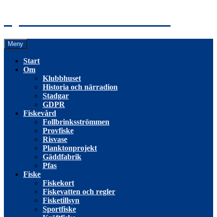
Hoppa
Tyresö Fiskevårdsförening
till
innehåll
Meny
Start
Om
Klubbhuset
Historia och närradion
Stadgar
GDPR
Fiskevård
Follbrinksströmmen
Provfiske
Risvase
Planktonprojekt
Gäddfabrik
Pfas
Fiske
Fiskekort
Fiskevatten och regler
Fisketillsyn
Sportfiske