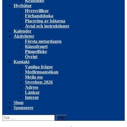
Kräftfiske
Hyrbåtar
Hyresvillkor
Förhandsboka
Placering av båtarna
Avtal och instruktioner
Kalender
Aktiviteter
Första metardagen
Klassdraget
Pimpelfiske
Övrigt
Kontakt
Vanliga frågor
Medlemsansökan
Mejla oss
Styrelsen 2026
Adress
Länkar
Internt
Shop
Sponsorer
Sök
efter: