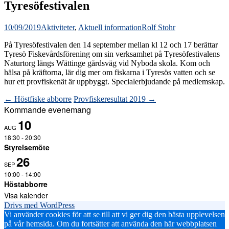
Tyresöfestivalen
10/09/2019
Aktiviteter
,
Aktuell information
Rolf Stohr
På Tyresöfestivalen den 14 september mellan kl 12 och 17 berättar
Tyresö Fiskevårdsförening om sin verksamhet på Tyresöfestivalens
Naturtorg längs Wättinge gårdsväg vid Nyboda skola. Kom och
hälsa på kräftorna, lär dig mer om fiskarna i Tyresös vatten och se
hur ett provfiskenät är uppbyggt. Specialerbjudande på medlemskap.
Inläggsnavigering
←
Höstfiske abborre
Provfiskeresultat 2019
→
Kommande evenemang
10
AUG
18:30
-
20:30
Styrelsemöte
26
SEP
10:00
-
14:00
Höstabborre
Visa kalender
Drivs med WordPress
Vi använder cookies för att se till att vi ger dig den bästa upplevelsen
på vår hemsida. Om du fortsätter att använda den här webbplatsen