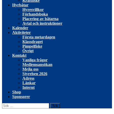
Kräftfiske
Hyrbåtar
Hyresvillkor
Förhandsboka
Placering av båtarna
Avtal och instruktioner
Kalender
Aktiviteter
Första metardagen
Klassdraget
Pimpelfiske
Övrigt
Kontakt
Vanliga frågor
Medlemsansökan
Mejla oss
Styrelsen 2026
Adress
Länkar
Internt
Shop
Sponsorer
Sök
efter: