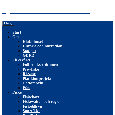
Hoppa
Tyresö Fiskevårdsförening
till
innehåll
Meny
Start
Om
Klubbhuset
Historia och närradion
Stadgar
GDPR
Fiskevård
Follbrinksströmmen
Provfiske
Risvase
Planktonprojekt
Gäddfabrik
Pfas
Fiske
Fiskekort
Fiskevatten och regler
Fisketillsyn
Sportfiske