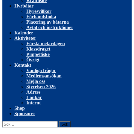
Kräftfiske
Hyrbåtar
Hyresvillkor
Förhandsboka
Placering av båtarna
Avtal och instruktioner
Kalender
Aktiviteter
Första metardagen
Klassdraget
Pimpelfiske
Övrigt
Kontakt
Vanliga frågor
Medlemsansökan
Mejla oss
Styrelsen 2026
Adress
Länkar
Internt
Shop
Sponsorer
Sök
efter: