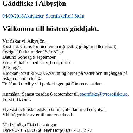
Gäddfiske i Albysjön
04/09/2018
Aktiviteter
,
Sportfiske
Rolf Stohr
Välkomna till höstens gäddjakt.
Var fiskar vi: Albysjön.
Kostnad: Gratis för medlemmar (medtag giltigt medlemskort).
Övriga 100 kr, under 15 år 50 kr.
Datum: Söndag 9 september.
Fika: Vi håller med korv, bröd, dricka.
Båt: Ingår.
Klockan: Start kl 9.00. Avslutning beror på väder och tillgången på
fisk, men cirka kl 14.
Träffpunkt: Alby vid parkeringen på Gimmerstasidan.
Anmälan: Senast torsdag 6 september till
sportfiske@tyresofiske.se
.
Först till kvarn.
Flytväst och fiskeredskap tar ni självklart med er själva.
Vid frågor hör av er till undertecknad.
Med vänliga Fiskehälsningar.
Dicke 070-533 66 66 eller Börje 070-782 32 77