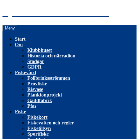
Hoppa
Tyresö Fiskevårdsförening
till
innehåll
Meny
Start
Om
Klubbhuset
Historia och närradion
Stadgar
GDPR
Fiskevård
Follbrinksströmmen
Provfiske
Risvase
Planktonprojekt
Gäddfabrik
Pfas
Fiske
Fiskekort
Fiskevatten och regler
Fisketillsyn
Sportfiske