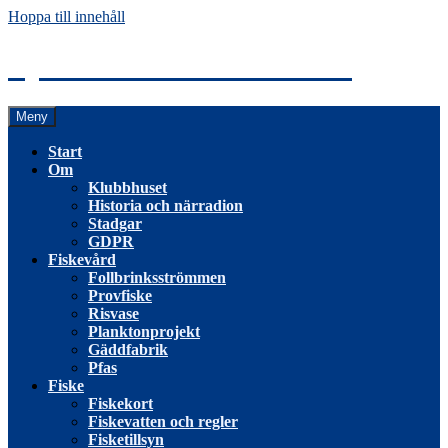
Hoppa till innehåll
Tyresö Fiskevårdsförening
Meny
Start
Om
Klubbhuset
Historia och närradion
Stadgar
GDPR
Fiskevård
Follbrinksströmmen
Provfiske
Risvase
Planktonprojekt
Gäddfabrik
Pfas
Fiske
Fiskekort
Fiskevatten och regler
Fisketillsyn