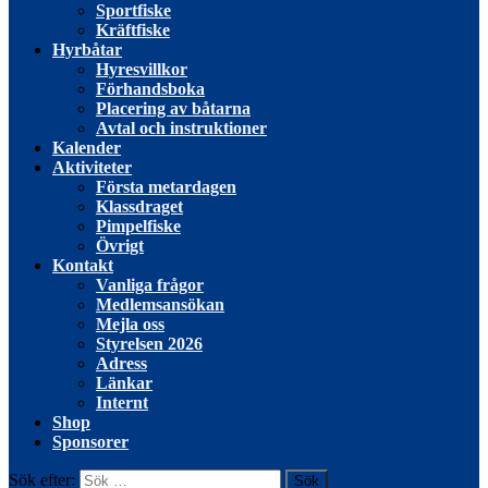
Sportfiske
Kräftfiske
Hyrbåtar
Hyresvillkor
Förhandsboka
Placering av båtarna
Avtal och instruktioner
Kalender
Aktiviteter
Första metardagen
Klassdraget
Pimpelfiske
Övrigt
Kontakt
Vanliga frågor
Medlemsansökan
Mejla oss
Styrelsen 2026
Adress
Länkar
Internt
Shop
Sponsorer
Sök efter: