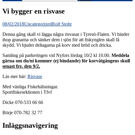
Vi bygger en risvase
08/02/2018
Uncategorized
Rolf Stohr
Denna gång skall vi lägga några risvasar i Tyresö-Flaten. Vi binder
ihop granarna och sänker dem i sjön för att fiskynglen skall få
skydd. Vi bjuder deltagarna på korv med bröd och dricka.
Samling på parkeringen vid Nyfors lördag 10/2 kl 10.00.
Meddela
gärna om du/ni kommer
(ej bindande) för korvåtgångens skull
senast fre. den 9/2.
Läs mer här:
Risvase
Med vänliga Fiskehälsningar.
Sportfiskesektionen i Tfvf
Dicke 070-533 66 66
Börje 070-782 32 77
Inläggsnavigering