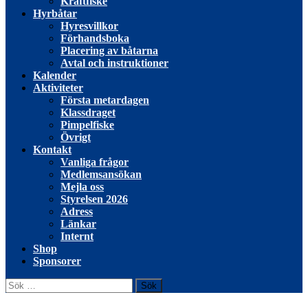
Kräftfiske
Hyrbåtar
Hyresvillkor
Förhandsboka
Placering av båtarna
Avtal och instruktioner
Kalender
Aktiviteter
Första metardagen
Klassdraget
Pimpelfiske
Övrigt
Kontakt
Vanliga frågor
Medlemsansökan
Mejla oss
Styrelsen 2026
Adress
Länkar
Internt
Shop
Sponsorer
Sök
efter: