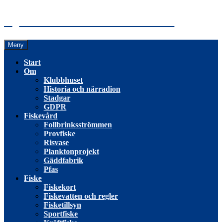
Hoppa
Tyresö Fiskevårdsförening
till
innehåll
Meny
Start
Om
Klubbhuset
Historia och närradion
Stadgar
GDPR
Fiskevård
Follbrinksströmmen
Provfiske
Risvase
Planktonprojekt
Gäddfabrik
Pfas
Fiske
Fiskekort
Fiskevatten och regler
Fisketillsyn
Sportfiske