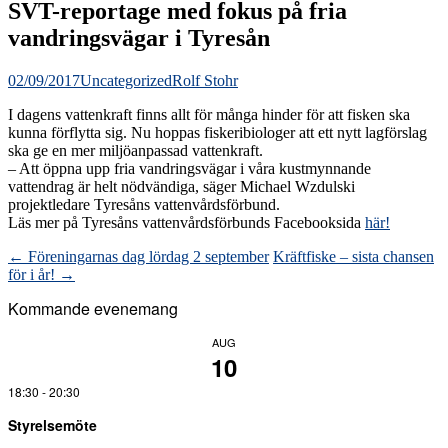
SVT-reportage med fokus på fria
vandringsvägar i Tyresån
02/09/2017
Uncategorized
Rolf Stohr
I dagens vattenkraft finns allt för många hinder för att fisken ska
kunna förflytta sig. Nu hoppas fiskeribiologer att ett nytt lagförslag
ska ge en mer miljöanpassad vattenkraft.
– Att öppna upp fria vandringsvägar i våra kustmynnande
vattendrag är helt nödvändiga, säger Michael Wzdulski
projektledare Tyresåns vattenvårdsförbund.
Läs mer på Tyresåns vattenvårdsförbunds Facebooksida
här!
Inläggsnavigering
←
Föreningarnas dag lördag 2 september
Kräftfiske – sista chansen
för i år!
→
Kommande evenemang
AUG
10
18:30
-
20:30
Styrelsemöte