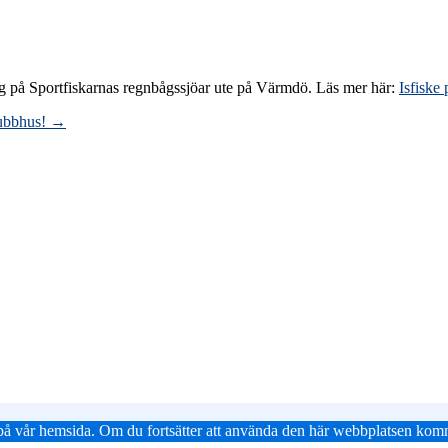
ong på Sportfiskarnas regnbågssjöar ute på Värmdö. Läs mer här:
Isfiske
lubbhus!
→
en på vår hemsida. Om du fortsätter att använda den här webbplatsen komm