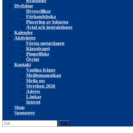
Kräftfiske
Hyrbåtar
Hyresvillkor
Förhandsboka
Placering av båtarna
Avtal och instruktioner
Kalender
Aktiviteter
Första metardagen
Klassdraget
Pimpelfiske
Övrigt
Kontakt
Vanliga frågor
Medlemsansökan
Mejla oss
Styrelsen 2026
Adress
Länkar
Internt
Shop
Sponsorer
Sök
efter: