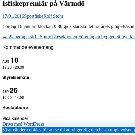
Isfiskepremiär på Värmdö
17/01/2016
Sportfiske
Rolf Stohr
Lördag 16 januari klockan 9.30 gick startskottet för årets pimpelsäs
Inläggsnavigering
←
Planeringsträff i Sportfiskesektionen
Föreningen bygger ett nytt k
Kommande evenemang
10
AUG
18:30
-
20:30
Styrelsemöte
26
SEP
10:00
-
14:00
Höstabborre
Visa kalender
Drivs med WordPress
Vi använder cookies för att se till att vi ger dig den bästa upplevels