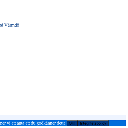
 på Värmdö
er vi att anta att du godkänner detta.
OK!
Integritetspolicy