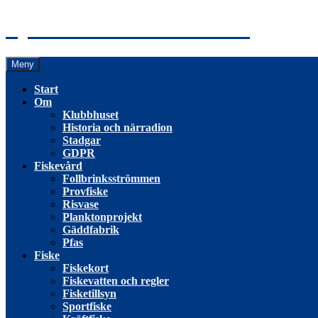
Hoppa
Tyresö Fiskevårdsförening
till
innehåll
Meny
Start
Om
Klubbhuset
Historia och närradion
Stadgar
GDPR
Fiskevård
Follbrinksströmmen
Provfiske
Risvase
Planktonprojekt
Gäddfabrik
Pfas
Fiske
Fiskekort
Fiskevatten och regler
Fisketillsyn
Sportfiske